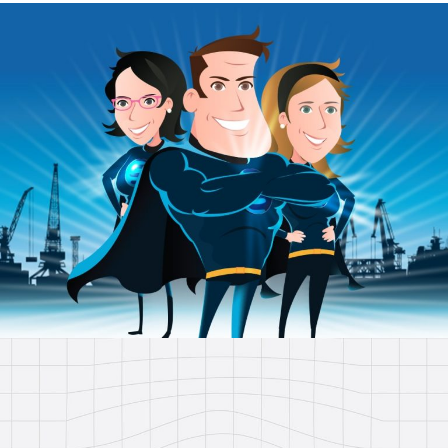
Yubi – Sweet Little Things
We Did IT