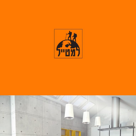
Armetis
Lametayel