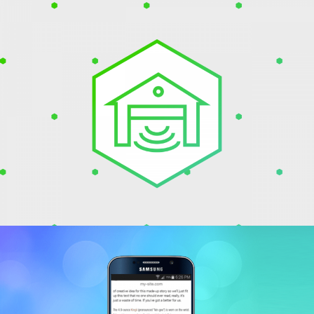
Olam Hamutzarim
LYNX