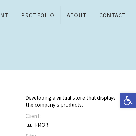
ENT
PROTFOLIO
ABOUT
CONTACT
Open 
Developing a virtual store that displays
the company's products.
Client:
I-MORI